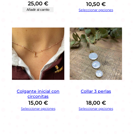
25,00
€
10,50
€
a
Añadir al carrito
Seleccionar opciones
,
m
e
t
a
l
y
c
o
r
d
ó
n
.
Colgante inicial con
Collar 3 perlas
c
circonitas
a
15,00
€
18,00
€
n
Seleccionar opciones
Seleccionar opciones
t
i
d
a