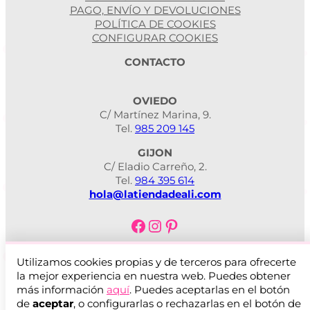
PAGO, ENVÍO Y DEVOLUCIONES
POLÍTICA DE COOKIES
CONFIGURAR COOKIES
CONTACTO
OVIEDO
C/ Martínez Marina, 9.
Tel.
985 209 145
GIJON
C/ Eladio Carreño, 2.
Tel.
984 395 614
hola@latiendadeali.com
Facebook
Instagram
Pinterest
Utilizamos cookies propias y de terceros para ofrecerte
la mejor experiencia en nuestra web. Puedes obtener
más información
aquí
. Puedes aceptarlas en el botón
de
aceptar
, o configurarlas o rechazarlas en el botón de
© 2025 ·
LA TIENDA DE ALI
·
Desarrollado por