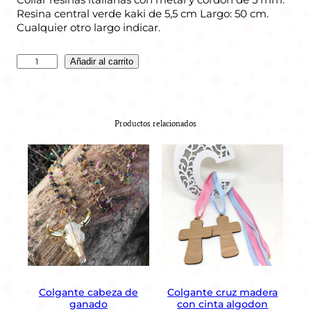
Resina central verde kaki de 5,5 cm Largo: 50 cm.
Cualquier otro largo indicar.
C
Añadir al carrito
o
l
l
a
Productos relacionados
r
p
i
e
z
a
s
d
e
r
e
s
Colgante cabeza de
Colgante cruz madera
i
ganado
con cinta algodon
n