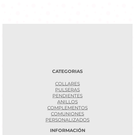
n
t
i
d
a
d
CATEGORIAS
COLLARES
PULSERAS
PENDIENTES
ANILLOS
COMPLEMENTOS
COMUNIONES
PERSONALIZADOS
INFORMACIÓN