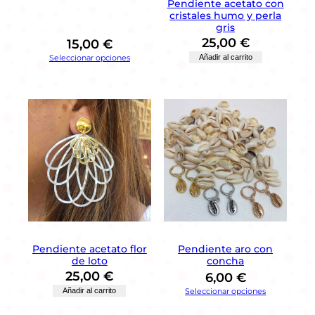
Pendiente acetato con
j
cristales humo y perla
a
gris
c
25,00
€
15,00
€
o
Seleccionar opciones
Añadir al carrito
n
c
o
l
g
a
n
t
e
y
p
e
r
l
Pendiente acetato flor
Pendiente aro con
de loto
concha
a
25,00
€
s
6,00
€
c
Añadir al carrito
Seleccionar opciones
a