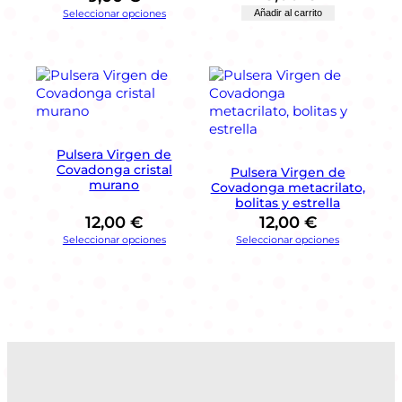
Seleccionar opciones
Añadir al carrito
r
g
e
n
d
e
l
C
Pulsera Virgen de
a
Covadonga cristal
Pulsera Virgen de
r
murano
Covadonga metacrilato,
m
bolitas y estrella
e
12,00
€
12,00
€
n
Seleccionar opciones
Seleccionar opciones
c
a
n
t
i
d
a
d