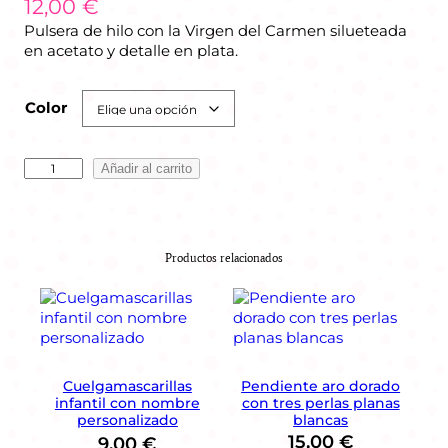
12,00
€
Pulsera de hilo con la Virgen del Carmen silueteada
en acetato y detalle en plata.
Color
P
Añadir al carrito
u
l
s
e
Productos relacionados
r
a
d
e
h
i
Cuelgamascarillas
Pendiente aro dorado
l
infantil con nombre
con tres perlas planas
o
personalizado
blancas
V
15,00
€
9,00
€
i