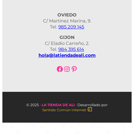
OVIEDO
C/ Martínez Marina, 9.
Tel.
985 209 145
GIJON
C/ Eladio Carreño, 2.
Tel.
984 395 614
hola@latiendadeali.com
Facebook
Instagram
Pinterest
© 2025 ·
LA TIENDA DE ALI
·
Desarrollado por
Sentido Común Internet